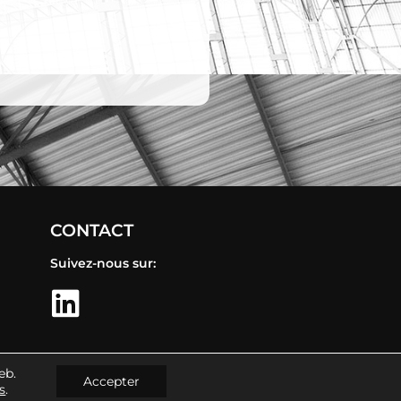
CONTACT
Suivez-nous sur:
eb.
ITÉ
Copyright© 2025
Accepter
s
.