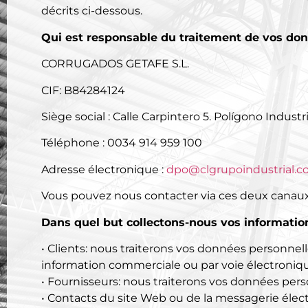
décrits ci-dessous.
Qui est responsable du traitement de vos do
CORRUGADOS GETAFE S.L.
CIF:
B84284124
Siège social : Calle Carpintero 5. Polígono Indust
Téléphone : 0034 914 959 100
Adresse électronique :
dpo@clgrupoindustrial.
Vous pouvez nous contacter via ces deux canaux
Dans quel but collectons-nous vos informatio
•
Clients: nous traiterons vos données personnelle
information commerciale ou par voie électroniq
• Fournisseurs
: nous traiterons vos données pers
• Contacts du site Web ou de la messagerie éle