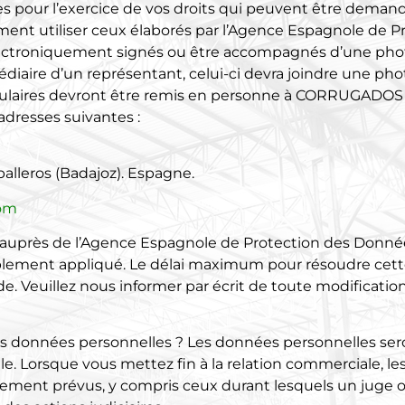
s pour l’exercice de vos droits qui peuvent être demandé
ent utiliser ceux élaborés par l’Agence Espagnole de 
 électroniquement signés ou être accompagnés d’une pho
édiaire d’un représentant, celui-ci devra joindre une ph
rmulaires devront être remis en personne à CORRUGADOS
adresses suivantes :
balleros (Badajoz). Espagne.
com
n auprès de l’Agence Espagnole de Protection des Donnée
ablement appliqué. Le délai maximum pour résoudre cett
. Veuillez nous informer par écrit de toute modificatio
 données personnelles ? Les données personnelles ser
le. Lorsque vous mettez fin à la relation commerciale, l
alement prévus, y compris ceux durant lesquels un juge o