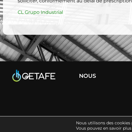
solliciter, conformément au délai de prescription 
CL Grupo Industrial
NOUS
Nous utilisons des cookies 
POLITIQUE DES COOKIES
MENTION
Vous pouvez en savoir plus 