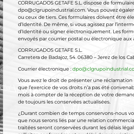
CORRUGADOS GETAFE S.L.
dispose de formulaire
dpo@clgrupoindustrial.com. Vous pouvez égalem
ou ceux de tiers. Ces formulaires doivent être
d’Identité. De même, si vous agissez par l’interm
d’Identité ou signer électroniquement. Les fo
envoyés par courrier postal ou électronique aux 
CORRUGADOS GETAFE S.L.
Carretera de Badajoz,
54
. 06380 – Jerez de los Ca
Courrier électronique :
dpo@clgrupoindustrial.
Vous avez le droit de présenter une réclamatio
que l’exercice de vos droits n’a pas été conven
mois à compter de la réception de votre demande
de toujours les conservées actualisées.
¿Durant combien de temps conservons-nous vos
que nous serons liés par une relation commercia
traitées seront conservées durant les délais lég